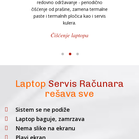
redovno održavanje - periodično
čišćenje od prašine, zamena termalne
paste i termalnih pločica kao i servis
kulera.
Čišćenje laptopa
1
2
3
Laptop
Servis Računara
rešava sve
Sistem se ne podiže
Laptop baguje, zamrzava
Nema slike na ekranu
Plavi ekran