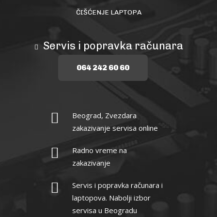
ČIŠĆENJE LAPTOPA
Servis i popravka računara
064 242 60 60
Beograd, Zvezdara
zakazivanje servisa online
Radno vreme na
zakazivanje
Servis i popravka računara i
laptopova. Nabolji izbor
servisa u Beogradu