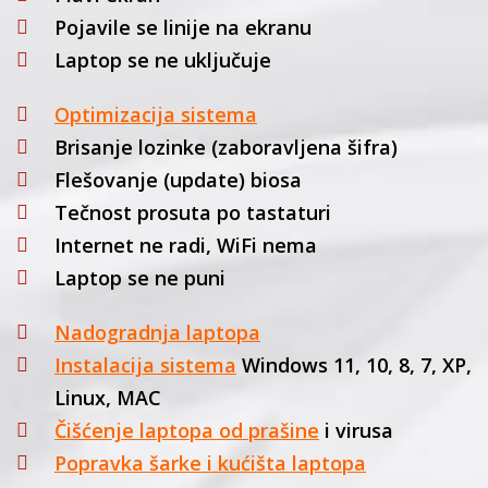
Pojavile se linije na ekranu
Laptop se ne uključuje
Optimizacija sistema
Brisanje lozinke (zaboravljena šifra)
Flešovanje (update) biosa
Tečnost prosuta po tastaturi
Internet ne radi, WiFi nema
Laptop se ne puni
Nadogradnja laptopa
Instalacija sistema
Windows 11, 10, 8, 7, XP,
Linux, MAC
Čišćenje laptopa od prašine
i virusa
Popravka šarke i kućišta laptopa