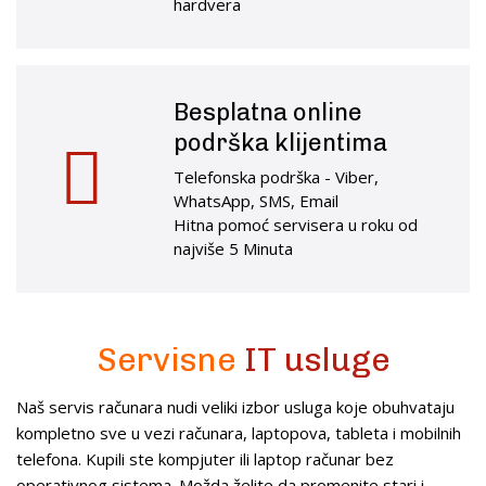
hardvera
Besplatna online
podrška klijentima
Telefonska podrška - Viber,
WhatsApp, SMS, Email
Hitna pomoć servisera u roku od
najviše 5 Minuta
Servisne
IT usluge
Naš servis računara nudi veliki izbor usluga koje obuhvataju
kompletno sve u vezi računara, laptopova, tableta i mobilnih
telefona. Kupili ste kompjuter ili laptop računar bez
operativnog sistema. Možda želite da promenite stari i