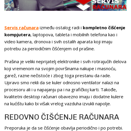
Servis računara
između ostalog radi i
kompletno čišćenje
kompjutera
, laptopova, tableta i mobilnih telefona kao i
video kamera, dronova i svih ostalih aparata koji imaju
potrebu za periodičnim čišćenjem od prašine.
Prašina je veliki neprijatelj elektronike i svih rotirajućih delova
koji vremenom na svojim površinama nakupe i masnoću,
garež, razne nečistoće i zbog toga prestanu da rade.
Upravo smo rekli da se kuler odnosno ventilator nalazi na
procesoru ali i u napajanju pa i na grafičkoj karti. Takođe,
kvalitetni desktop računari obavezno imaju i dodatne kulere
na kućištu kako bi višak vrelog vazduha izvukli napolje.
REDOVNO ČIŠĆENJE RAČUNARA
Preporuka je da se čišćenje obavlja periodično i po potrebi.