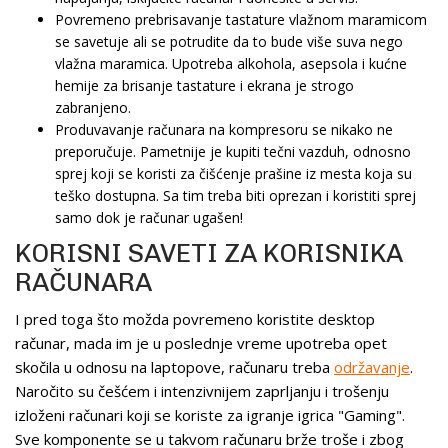
Povremeno prebrisavanje tastature vlažnom maramicom
se savetuje ali se potrudite da to bude više suva nego
vlažna maramica. Upotreba alkohola, asepsola i kućne
hemije za brisanje tastature i ekrana je strogo
zabranjeno.
Produvavanje računara na kompresoru se nikako ne
preporučuje. Pametnije je kupiti tečni vazduh, odnosno
sprej koji se koristi za čišćenje prašine iz mesta koja su
teško dostupna. Sa tim treba biti oprezan i koristiti sprej
samo dok je računar ugašen!
KORISNI SAVETI ZA KORISNIKA
RAČUNARA
I pred toga što možda povremeno koristite desktop
računar, mada im je u poslednje vreme upotreba opet
skočila u odnosu na laptopove, računaru treba
održavanje
.
Naročito su češćem i intenzivnijem zaprljanju i trošenju
izloženi računari koji se koriste za igranje igrica "Gaming".
Sve komponente se u takvom računaru brže troše i zbog