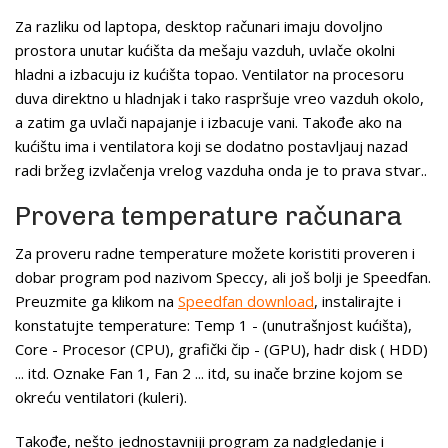
Za razliku od laptopa, desktop računari imaju dovoljno
prostora unutar kućišta da mešaju vazduh, uvlače okolni
hladni a izbacuju iz kućišta topao. Ventilator na procesoru
duva direktno u hladnjak i tako raspršuje vreo vazduh okolo,
a zatim ga uvlači napajanje i izbacuje vani. Takođe ako na
kućištu ima i ventilatora koji se dodatno postavljauj nazad
radi bržeg izvlačenja vrelog vazduha onda je to prava stvar..
Provera temperature računara
Za proveru radne temperature možete koristiti proveren i
dobar program pod nazivom Speccy, ali još bolji je Speedfan.
Preuzmite ga klikom na
Speedfan download
, instalirajte i
konstatujte temperature: Temp 1 - (unutrašnjost kućišta),
Core - Procesor (CPU), grafički čip - (GPU), hadr disk ( HDD)
... itd. Oznake Fan 1, Fan 2 ... itd, su inače brzine kojom se
okreću ventilatori (kuleri).
Takođe, nešto jednostavniji program za nadgledanje i