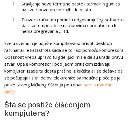
Stavljanje nove termalne paste i termalnih gumica
na sve čipove preko kojih ide pasta
Provera računara pomoću odgovarajućeg softvera -
da li su temperature na čipovima normalne, da li
nema pregrevanja ... itd.
Sve u svemu nije uopšte komplikovano očistiti desktop
računar ali je katastrofa kada se to radi pomoću kompresora.
Opasnost vreba upravo tu gde ljudi misle da su uradili pravu
stvar. Upale kompresor i pod jakim pritiskom izduvaju
kompjuter. Izađe tu dosta prašine iz kućišta ali se dešava da
se počupaju i sitni delovi elektronike sa matične ploče pa je
posle takvog laičkohg čišćenja potreban
servis matične
ploče
.
Šta se postiže čišćenjem
kompjutera?