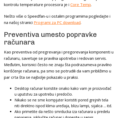
kontrolu temperature procesora je i
Core Temp
.
Nešto više o Speedfan-u i ostalim programima pogledajte i
na našoj stranici
Programi za PC download
.
Preventiva umesto popravke
računara
Kao preventiva od pregrevanja i pregorevanja komponenti u
računaru, savetuje se pravilna upotreba i redovan servis.
Međutim, korisnici često ne znaju šta podrazumeva pravilno
korišćenje računara, pa smo se potrudili da vam približimo u
par crta šta se najbolje pokazalo u praksi.
Desktop računar koristite onako kako vam je proizvođač
u uputstvu za upotrebu i predočio.
Nikako se ne sme kompjuter koristiti pored grejnih tela
niti direktno ispod klima uređaja, blizu lampi, sijalica ... itd.
Ako primetite da nešto smrducka iza računara u predelu
napajanja, isključite računar i donesite u servis.