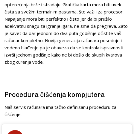
opterećenja brže i stradaju. Grafička karta mora biti uvek
čista sa svežim termalnim pastama, što važi i za procesor.
Napajanje mora biti perfektno i čisto jer da bi pružilo
adekvatnu snagu za igranje igara, ne sme da pregreva. Zato
je savet da bar jednom do dva puta godišnje očistite vaš
računar kompletno. Novija generacija računara poseduje i
vodeno hlađenje pa je obaveza da se kontrola ispravnosti
izvrši jednom godišnje kako ne bi došlo do skupih kvarova
zbog curenja vode.
Procedura čišćenja kompjutera
Naš servis računara ima tačno definisanu proceduru za
čišćenje.