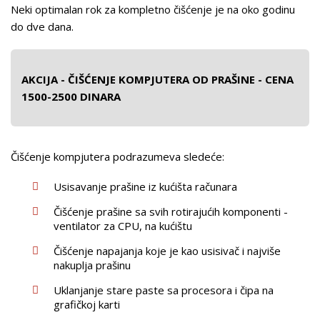
Neki optimalan rok za kompletno čišćenje je na oko godinu
do dve dana.
AKCIJA - ČIŠĆENJE KOMPJUTERA OD PRAŠINE - CENA
1500-2500 DINARA
Čišćenje kompjutera podrazumeva sledeće:
Usisavanje prašine iz kućišta računara
Čišćenje prašine sa svih rotirajućih komponenti -
ventilator za CPU, na kućištu
Čišćenje napajanja koje je kao usisivač i najviše
nakuplja prašinu
Uklanjanje stare paste sa procesora i čipa na
grafičkoj karti