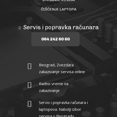
ČIŠĆENJE LAPTOPA
Servis i popravka računara
064 242 60 60
Beograd, Zvezdara
zakazivanje servisa online
Radno vreme na
zakazivanje
Servis i popravka računara i
laptopova. Nabolji izbor
servisa u Beogradu