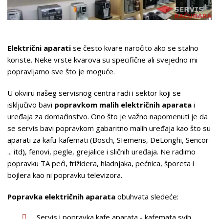
Električni aparati
se često kvare naročito ako se stalno
koriste. Neke vrste kvarova su specifične ali svejedno mi
popravljamo sve što je moguće.
U okviru našeg servisnog centra radi i sektor koji se
isključivo bavi
popravkom malih električnih aparata
i
uređaja za domaćinstvo. Ono što je važno napomenuti je da
se servis bavi popravkom gabaritno malih uređaja kao što su
aparati za kafu-kafemati (Bosch, SIemens, DeLonghi, Sencor
... itd), fenovi, pegle, grejalice i sličnih uređaja. Ne radimo
popravku TA peći, frižidera, hladnjaka, pećnica, šporeta i
bojlera kao ni popravku televizora.
Popravka električnih aparata
obuhvata sledeće:
Servis i popravka kafe aparata - kafemata svih