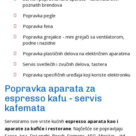
poznatih brendova
Popravka pegle
Popravka fena
Popravka grejalice - mini grejači sa ventilatorom,
podne i nazidne
Popravka plastičnih delova na električnim aparatima
Servis svetlećih i zvučnih delova, tastera
Popravka specifičnih uređaja koji koriste elektroniku
Popravka aparata za
espresso kafu - servis
kafemata
Servisiramo sve vrste kućnih
espresso aparata kao i
aparate za kafiće i restorane
. Najčešće se popravljaju
Saeco, Jura, DeLonghi, Bosch, Siemens, AEG, Miostar ... itd.