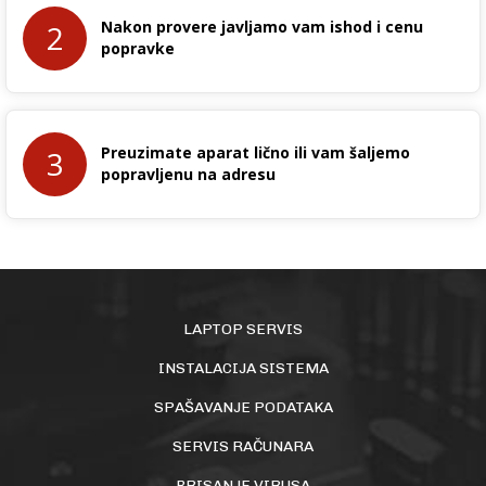
Nakon provere javljamo vam ishod i cenu
2
popravke
Preuzimate aparat lično ili vam šaljemo
3
popravljenu na adresu
LAPTOP SERVIS
INSTALACIJA SISTEMA
SPAŠAVANJE PODATAKA
SERVIS RAČUNARA
BRISANJE VIRUSA