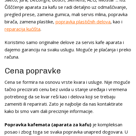
Čiščćenje aparata za kafu se radi detaljno uz odmašćivanje,
pregled prese, zamena gumica, mali servis mlina, popravka
birača, zamena plastike,
popravka plastičnih delova
, kao i
reparacija kućišta
.
Koristimo samo originalne delove za servis kafe aparata i
dajemo garanciju na svaku uslugu. Moguće je plaćanja i preko
računa.
Cena popravke
Cena se formira na osnovu vrste kvara i usluge. Nije moguće
tačno precizirati cenu bez uvida u stanje uređaja i vremena
potrebnog da se kvar reši kao i delova koji se trebaju
zameniti ili reparirati. Zato je najbolje da nas kontaktirate
kako bi smo vam dali preciznije informacije.
Popravka kafemata (aparata za kafu)
je kompleksan
posao i zbog toga se svaka popravka unapred dogovara. U