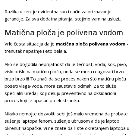
Razlika u ceni je evidentna kao i način za priznavanje
garancije. Za sva dodatna pitanja, stojimo vam na usluzi..
Matična ploča je polivena vodom
Vrlo česta situacija da je
matična ploča polivena vodom
-
trenutak nepažnje i eto belaja.
Ako se dogodila neprijatnost da je tečnost, voda, sok, pivo,
viski otišlo na matičnu ploču, onda se mora reagovati brzo
brzo brzo !!! To znači da se proces nakon što matičnu ploču
poseti vlaga-voda, mora zaustaviti odmah. Za to služe
specijalni uređaji koji deluju preventivno na oksidacioni
proces koji je opasan po elektroniku.
Nikako nemojte dozvoliti sebi još malo vremena da probate
sušenje laptopa fenom, sušenje ubrusom a da je laptop
okrenut naopačke. Vi ne znate da li ste okretanjem laptopa u