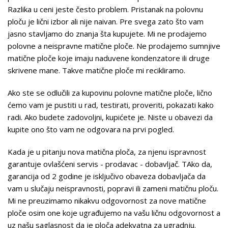
Razlika u ceni jeste često problem. Pristanak na polovnu
ploču je lični izbor ali nije naivan. Pre svega zato što vam
jasno stavljamo do znanja šta kupujete. Mi ne prodajemo
polovne a neispravne matične ploče. Ne prodajemo sumnjive
matične ploče koje imaju naduvene kondenzatore ili druge
skrivene mane. Takve matične ploče mi recikliramo.
Ako ste se odlučili za kupovinu polovne matične ploče, lično
ćemo vam je pustiti u rad, testirati, proveriti, pokazati kako
radi. Ako budete zadovoljni, kupićete je. Niste u obavezi da
kupite ono što vam ne odgovara na prvi pogled.
Kada je u pitanju nova matična ploča, za njenu ispravnost
garantuje ovlašćeni servis - prodavac - dobavljač. TAko da,
garancija od 2 godine je isključivo obaveza dobavljača da
vam u slučaju neispravnosti, popravi ili zameni matičnu ploču.
Mi ne preuzimamo nikakvu odgovornost za nove matične
ploče osim one koje ugrađujemo na vašu ličnu odgovornost a
uz našu saglasnost da je ploča adekvatna za ugradnju.