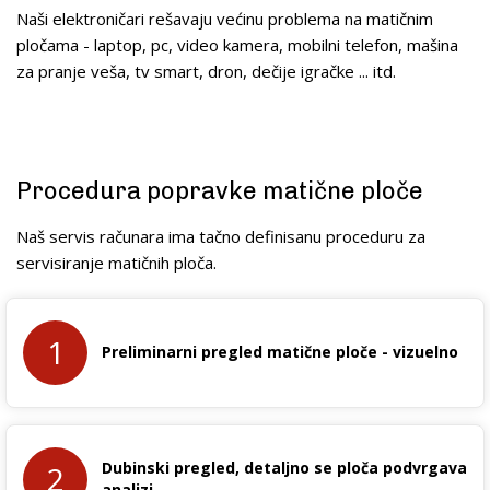
Naši elektroničari rešavaju većinu problema na matičnim
pločama - laptop, pc, video kamera, mobilni telefon, mašina
za pranje veša, tv smart, dron, dečije igračke ... itd.
Procedura popravke matične ploče
Naš servis računara ima tačno definisanu proceduru za
servisiranje matičnih ploča.
1
Preliminarni pregled matične ploče - vizuelno
Dubinski pregled, detaljno se ploča podvrgava
2
analizi