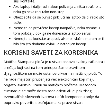
suši kontakte.
Ako laptop i dalje radi nakon polivanja ... ništa strašno ...
neka ga neka radi tako non-stop.
Obezbedite da se punjač priključi na laptop da bi radio što
duže.
Nemojte da prevrćete laptop naopačke, neka ostane u
tom položaju dok ga ne donesete u laptop servis.
Nemojte da koristite asepsol, alkohol, vlažne maramice ili
bilo šta što dodatno ovlažuje natopljen laptop.
KORISNI SAVETI ZA KORISNIKA
Matična-štampana ploča je u stvari osnova svakog računara i
uređaja koji radi na tom principu. Samo pravilnom
dijagnostikom se može ustanoviti kvar na matičnoj ploči. To
ne rade majstori priučenjaci već elektroničari koji imaju
bogato iskustvo u radu sa matičnim pločama. Metodom
eliminacije se može dosta toda otkriti ali je ipak zbog
eventualčnih skrivenih kvarova i loših komponenti bolje da
popravku poverite stručnjacima za prave stvari.