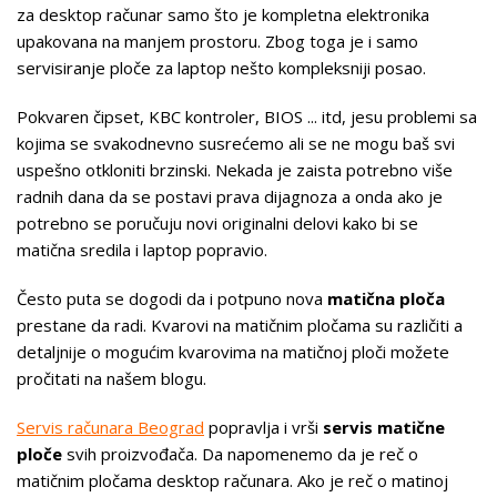
za desktop računar samo što je kompletna elektronika
upakovana na manjem prostoru. Zbog toga je i samo
servisiranje ploče za laptop nešto kompleksniji posao.
Pokvaren čipset, KBC kontroler, BIOS ... itd, jesu problemi sa
kojima se svakodnevno susrećemo ali se ne mogu baš svi
uspešno otkloniti brzinski. Nekada je zaista potrebno više
radnih dana da se postavi prava dijagnoza a onda ako je
potrebno se poručuju novi originalni delovi kako bi se
matična sredila i laptop popravio.
Često puta se dogodi da i potpuno nova
matična ploča
prestane da radi. Kvarovi na matičnim pločama su različiti a
detaljnije o mogućim kvarovima na matičnoj ploči možete
pročitati na našem blogu.
Servis računara Beograd
popravlja i vrši
servis matične
ploče
svih proizvođača. Da napomenemo da je reč o
matičnim pločama desktop računara. Ako je reč o matinoj