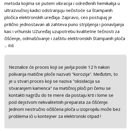
metoda kojima se putem vibracija i određenih hemikalija u
ultrazvučnoj kadici odstranjuju nečistoće sa štampanih
pločica elektronskih uređaja. Zapravo, ceo postupaj je
prilično jednostavan ali zahteva puno strpljenja i ponavljanja
kao i vrhunski UZuređaj uzupotrebu kvalitetne tečnosti za
čišćenje, odmašćivanje i zaštitu elektronskih štampanih ploča
... itd.
Neznalice će proces koji se javlja posle 12 h nakon
polivanja matične ploče nazvati "korozija". Međutim, to
je u stvari proces koji se naziva "oksidacija sa
stvaranjem kamenca" na matičnoj ploči pri čemu se
kontakti nagrižu do te mere da postaju krti i lome se
pod dejstvom nekvalitetnih preparata za čišćenje.
Jednom nestručno očišćena ploča u izopropilu može bez
problema ići u kontejner za elektronski otpad !