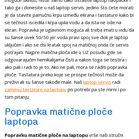
tako ga i donesite u naš laptop servis. Jedino što ćete morati
je da stavite pamučnu krpu između ekrana i tastature kako bi
se tečnost iscedila i krpa upila vodu a da ista ne ode na
ekran. Popravka je uglavnom moguća ali treba imati u vidu da
su šanse uvek 50/50 jer voda pravi spoj sve dok je laptop
uključen i ako se dsi kratak spoj na matičnoj onda će servis
potrajati. Najpre matična ploča ide u UZ posudu gde se
odgovarajućim hemikalijama čisti a nakon toga se testira i
ako pali i radi to je to. Ako ne pali, mora se raditi popravka
ploče. Tastatura preko koje se prospe tečnost može da
preživi ali su šanse takođe male. Naš
laptop servis
radi
zamenu tastature na laptopu
po potrebi pa ste mirni i po
tom pitanju.
Popravka matične ploče
laptopa
Popravku matične ploče na laptopu
vrše naši stručni