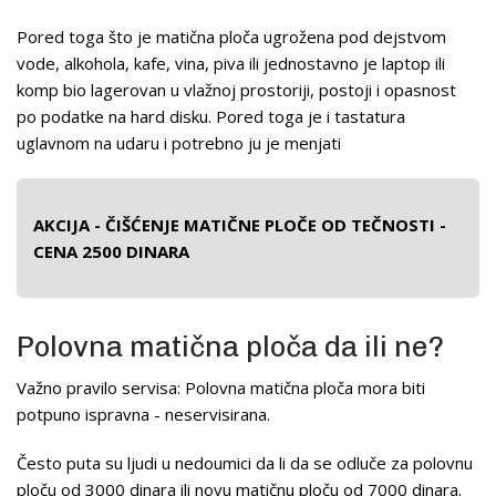
Pored toga što je matična ploča ugrožena pod dejstvom
vode, alkohola, kafe, vina, piva ili jednostavno je laptop ili
komp bio lagerovan u vlažnoj prostoriji, postoji i opasnost
po podatke na hard disku. Pored toga je i tastatura
uglavnom na udaru i potrebno ju je menjati
AKCIJA - ČIŠĆENJE MATIČNE PLOČE OD TEČNOSTI -
CENA 2500 DINARA
Polovna matična ploča da ili ne?
Važno pravilo servisa: Polovna matična ploča mora biti
potpuno ispravna - neservisirana.
Često puta su ljudi u nedoumici da li da se odluče za polovnu
ploču od 3000 dinara ili novu matičnu ploču od 7000 dinara.