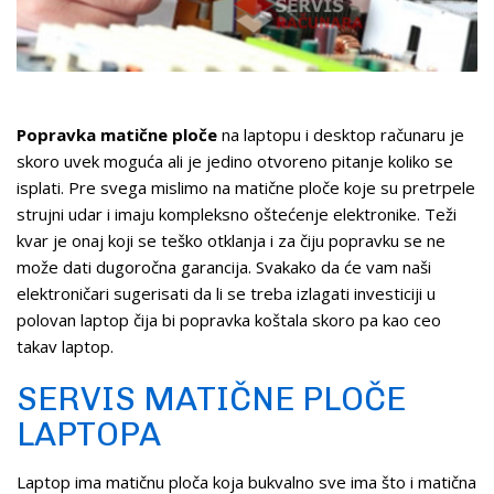
Popravka matične ploče
na laptopu i desktop računaru je
skoro uvek moguća ali je jedino otvoreno pitanje koliko se
isplati. Pre svega mislimo na matične ploče koje su pretrpele
strujni udar i imaju kompleksno oštećenje elektronike. Teži
kvar je onaj koji se teško otklanja i za čiju popravku se ne
može dati dugoročna garancija. Svakako da će vam naši
elektroničari sugerisati da li se treba izlagati investiciji u
polovan laptop čija bi popravka koštala skoro pa kao ceo
takav laptop.
SERVIS MATIČNE PLOČE
LAPTOPA
Laptop ima matičnu ploča koja bukvalno sve ima što i matična