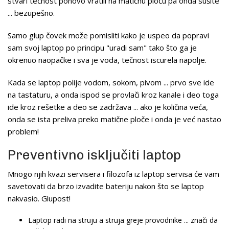
stvari tečnost ponovo vratili na matičnu ploču pa onda sušite
... bezupešno.
Samo glup čovek može pomisliti kako je uspeo da popravi
sam svoj laptop po principu "uradi sam" tako što ga je
okrenuo naopačke i sva je voda, tečnost iscurela napolje.
Kada se laptop polije vodom, sokom, pivom ... prvo sve ide
na tastaturu, a onda ispod se provlači kroz kanale i deo toga
ide kroz rešetke a deo se zadržava ... ako je količina veća,
onda se ista preliva preko matične ploče i onda je već nastao
problem!
Preventivno isključiti laptop
Mnogo njih kvazi servisera i filozofa iz laptop servisa će vam
savetovati da brzo izvadite bateriju nakon što se laptop
nakvasio. Glupost!
Laptop radi na struju a struja greje provodnike ... znači da