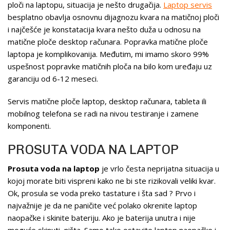
ploči na laptopu, situacija je nešto drugačija.
Laptop servis
besplatno obavlja osnovnu dijagnozu kvara na matičnoj ploči
i najčešće je konstatacija kvara nešto duža u odnosu na
matične ploče desktop računara. Popravka matične ploče
laptopa je komplikovanija. Međutim, mi imamo skoro 99%
uspešnost popravke matičnih ploča na bilo kom uređaju uz
garanciju od 6-12 meseci.
Servis matične ploče laptop, desktop računara, tableta ili
mobilnog telefona se radi na nivou testiranje i zamene
komponenti.
PROSUTA VODA NA LAPTOP
Prosuta voda na laptop
je vrlo česta neprijatna situacija u
kojoj morate biti vispreni kako ne bi ste rizikovali veliki kvar.
Ok, prosula se voda preko tastature i šta sad ? Prvo i
najvažnije je da ne paničite već polako okrenite laptop
naopačke i skinite bateriju. Ako je baterija unutra i nije
moguće skinuti, ništa. Samo tako ostavite laptop naopačke i