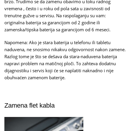
brzo. Trudimo se da zamenu obavimo u toku radnog
vremena , često i u roku od pola sata u zavisnosti od
trenutne gužve u servisu. Na raspolaganju su vam:
originalna baterija sa garancijom od 2 godine ili
zamenska/tipska baterija sa garancijom od 6 meseci.
Napomena: Ako je stara baterija u telefonu ili tabletu
naduvena, ne snosimo nikakvu odgovornost nakon zamene.
Razlog tome je što se dešava da stara-naduvena baterija
napravi problem na matičnoj ploči. To zahteva dodatnu
dijagnostiku i servis koji će se naplatiti naknadno i nije
obuhvaćen zamenom baterije.
Zamena flet kabla