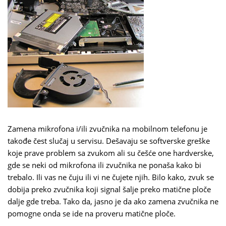
Zamena mikrofona i/ili zvučnika na mobilnom telefonu je
takođe čest slučaj u servisu. Dešavaju se softverske greške
koje prave problem sa zvukom ali su češće one hardverske,
gde se neki od mikrofona ili zvučnika ne ponaša kako bi
trebalo. Ili vas ne čuju ili vi ne čujete njih. Bilo kako, zvuk se
dobija preko zvučnika koji signal šalje preko matične ploče
dalje gde treba. Tako da, jasno je da ako zamena zvučnika ne
pomogne onda se ide na proveru matične ploče.