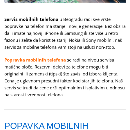
Servis mobilnih telefona
u Beogradu radi sve vrste
popravke na telefonima starije i novije generacije. Bez obzira
da li imate najnoviji iPhone ili Samsung ili ste više u retro
fazonu i želite da koristite stariji Nokia ili Sony mobilni, naš
servis za mobilne telefona vam stoji na usluzi non-stop.
Popravka mobilnih telefona
se radi na nivou servisa
matične ploče. Rezervni delovi za telefone mogu biti
originalni ili zamenski (tipski) što zavisi od izbora klijenta.
Cena je uglavnom presudni faktor kod starijih telefona. Naš
servis se trudi da cene drži optimalnim i isplativim u odnosu
na starost i vrednost telefona.
POPAVKA MOBILNIH