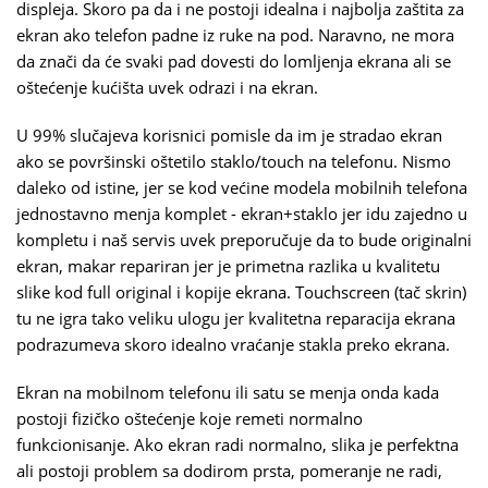
displeja. Skoro pa da i ne postoji idealna i najbolja zaštita za
ekran ako telefon padne iz ruke na pod. Naravno, ne mora
da znači da će svaki pad dovesti do lomljenja ekrana ali se
oštećenje kućišta uvek odrazi i na ekran.
U 99% slučajeva korisnici pomisle da im je stradao ekran
ako se površinski oštetilo staklo/touch na telefonu. Nismo
daleko od istine, jer se kod većine modela mobilnih telefona
jednostavno menja komplet - ekran+staklo jer idu zajedno u
kompletu i naš servis uvek preporučuje da to bude originalni
ekran, makar repariran jer je primetna razlika u kvalitetu
slike kod full original i kopije ekrana. Touchscreen (tač skrin)
tu ne igra tako veliku ulogu jer kvalitetna reparacija ekrana
podrazumeva skoro idealno vraćanje stakla preko ekrana.
Ekran na mobilnom telefonu ili satu se menja onda kada
postoji fizičko oštećenje koje remeti normalno
funkcionisanje. Ako ekran radi normalno, slika je perfektna
ali postoji problem sa dodirom prsta, pomeranje ne radi,