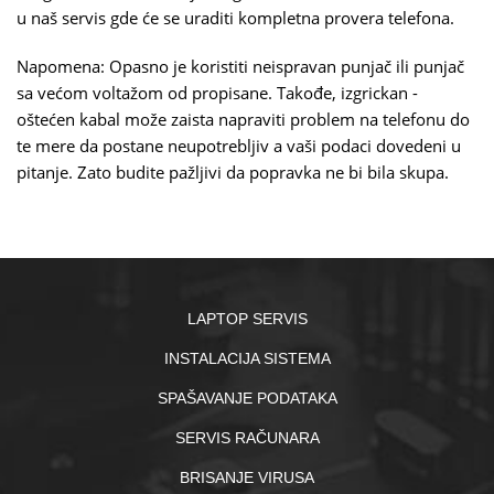
u naš servis gde će se uraditi kompletna provera telefona.
Napomena: Opasno je koristiti neispravan punjač ili punjač
sa većom voltažom od propisane. Takođe, izgrickan -
oštećen kabal može zaista napraviti problem na telefonu do
te mere da postane neupotrebljiv a vaši podaci dovedeni u
pitanje. Zato budite pažljivi da popravka ne bi bila skupa.
LAPTOP SERVIS
INSTALACIJA SISTEMA
SPAŠAVANJE PODATAKA
SERVIS RAČUNARA
BRISANJE VIRUSA