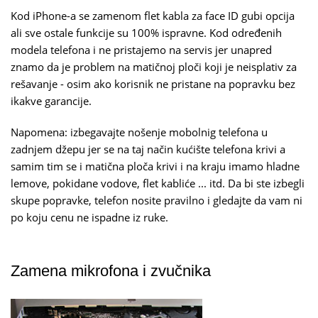
Kod iPhone-a se zamenom flet kabla za face ID gubi opcija
ali sve ostale funkcije su 100% ispravne. Kod određenih
modela telefona i ne pristajemo na servis jer unapred
znamo da je problem na matičnoj ploči koji je neisplativ za
rešavanje - osim ako korisnik ne pristane na popravku bez
ikakve garancije.
Napomena: izbegavajte nošenje mobolnig telefona u
zadnjem džepu jer se na taj način kućište telefona krivi a
samim tim se i matična ploča krivi i na kraju imamo hladne
lemove, pokidane vodove, flet kabliće ... itd. Da bi ste izbegli
skupe popravke, telefon nosite pravilno i gledajte da vam ni
po koju cenu ne ispadne iz ruke.
Zamena mikrofona i zvučnika