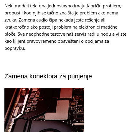
Neki modeli telefona jednostavno imaju fabrički problem,
propust i kod njih se tačno zna šta je problem ako nema
zvuka. Zamena audio čipa nekada jeste rešenje ali
kratkoročno ako postoji problem na elektronici matične
ploče. Sve neophodne testove naš servis radi u hodu a vi ste
kao klijent pravovremeno obavešteni o opcijama za
popravku.
Zamena konektora za punjenje