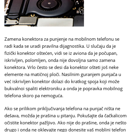
Zamena konektora za punjenje na mobilnom telefonu se
radi kada se uradi pravilna dijagnostika. U slučaju da je
fizički konektor oštećen, vidi se iz aviona da je počupan,
iskrivljen, polomljen, onda nije dovoljna samo zamena
konektora. Vrlo često se desi da konektor ošteti još neke
elemente na matičnoj ploči. Nasilnim guranjem punjača u
već iskrivljen konektor dolazi do kratkog spoja koji može
bukvalnoi spaliti elektroniku a onda je popravka mobilnog
telefona skoro pa nemoguća.
Ako se prilikom priključivanja telefona na punjač ništa ne
dešava, možda je prašina u pitanju. Pokušajte da čačkalicom
očistite konektor pažljivo. Ako nije do prašine, onda je nešto
drugo i onda ne oklevajte nego donesite vaš moblini telefon