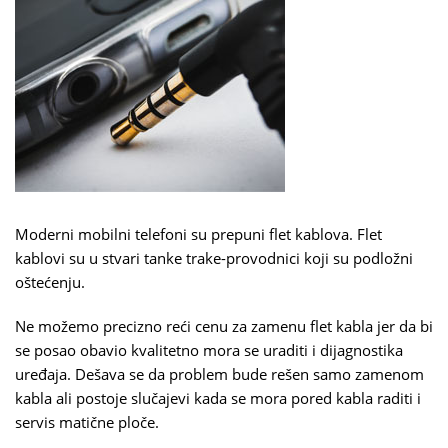
Moderni mobilni telefoni su prepuni flet kablova. Flet
kablovi su u stvari tanke trake-provodnici koji su podložni
oštećenju.
Ne možemo precizno reći cenu za zamenu flet kabla jer da bi
se posao obavio kvalitetno mora se uraditi i dijagnostika
uređaja. Dešava se da problem bude rešen samo zamenom
kabla ali postoje slučajevi kada se mora pored kabla raditi i
servis matične ploče.