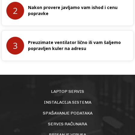
Nakon provere javljamo vam ishod i cenu
2
popravke
Preuzimate ventilator lično ili vam šaljemo
3
popravljen kuler na adresu
LAPTOP SERVIS
INSTALACIJA SISTEMA
SPAŠAVANJE PODATAKA
SERVIS RAČUNARA
BRISANJE VIRUSA