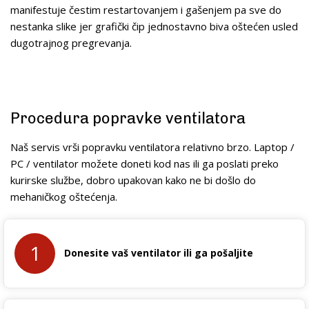
manifestuje čestim restartovanjem i gašenjem pa sve do
nestanka slike jer grafički čip jednostavno biva oštećen usled
dugotrajnog pregrevanja.
Procedura popravke ventilatora
Naš servis vrši popravku ventilatora relativno brzo. Laptop /
PC / ventilator možete doneti kod nas ili ga poslati preko
kurirske službe, dobro upakovan kako ne bi došlo do
mehaničkog oštećenja.
1
Donesite vaš ventilator ili ga pošaljite