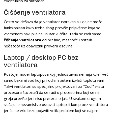
eventualno za sutradan.
Čišćenje ventilatora
Često se dešava da je ventilator ispravan a li da ne može
funksionisati kako treba zbog previše prljavštine koja se
vremenom nakuplja na unutar kućišta. Tada se radi samo
čišćenje ventilatora
od prašine, masnoće i ostalih
nečistoća uz obaveznu proveru osovine.
Laptop / desktop PC bez
ventilatora
Postoje modeli laptopova koji jednostavno nemaju kuler već
samo bakarni vod koji prirodnim putem izvlači toplotu vani.
Takvi ventilatori su specijalno projektovani za "Cool" vrstu
procesora što znači da se radi o procesorima koji se ne
greju previše jer i nisu preterano jaki. U svakom drugom
slučaju je nezamislivo ostaviti laptop ili komp bez ventilatora
jer će se vrlo brzo pojaviti veliki problem koji se najpre