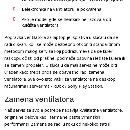
Eelektronika na vantilatoru je pokvarena
Ako je model gde se heatsink ne razdvaja od
kuićišta ventilatora
Popravka ventilatora za laptop je isplativa u slučaju da se
radi o kvaru koji se može bezbedno otkloniti standardnom
metodom malog servisa koji podrazumeva da se kuler
rasklopi, očisti od prašine, podmaže osovina i ležište kulera ili
se zameni propeler. U slučaju da mali servis ne može biti
urađen kako treba onda se obavezno radi zamena
ventilatora. Sve ovo isto važi i za ventilatore na desktop
računarima i serverima / xBox / Sony Play Station.
Zamena ventilatora
Naš servis za svoje potrebe nabavlja kvalitetne ventilatore,
originalne delove kao i termalne paste vrhunskih
performansi. Zamena se radi u roku od nekoliko sati ili