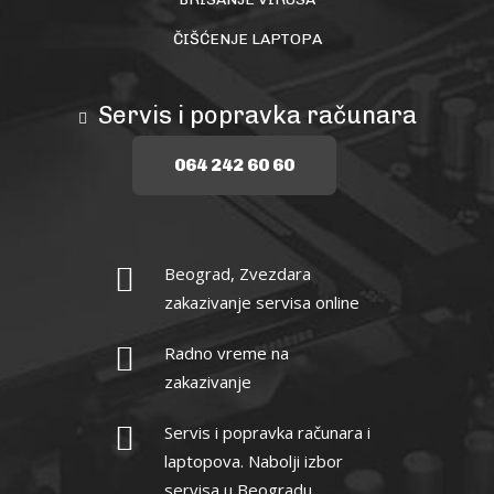
ČIŠĆENJE LAPTOPA
Servis i popravka računara
064 242 60 60
Beograd, Zvezdara
zakazivanje servisa online
Radno vreme na
zakazivanje
Servis i popravka računara i
laptopova. Nabolji izbor
servisa u Beogradu