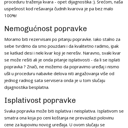
proceduru traženja kvara - opet dijagnostika :). Srećom, naša
uspešnost kod rešavanja čudnih kvarova je pa bez malo
100%!
Nemogućnost popravke
Moramo biti rezervisani po pitanju popravke. Iako stalno za
sebe tvrdimo da smo pouzdani i da kvalitetno radimo, ipak
se katkad desi i neki kvar koji je nerešiv. Naravno, svaki kvar
se može rešiti ali je onda pitanje isplativosti - da li se isplati
popravka ? Znači, ne možemo da popravimo uređaj i nismo
ušli u proceduru nabavke delova niti angažovanja više od
jednog radnog sata servisera onda je u tom slučaju
dijagnostika besplatna.
Isplativost popravke
Svaka popravka može biti isplativa i neisplativa. Isplativom se
smatra ona koja po ceni koštanja ne prevazilazi polovinu
cene za kupovinu novog uređaja. U ovom slučaju se