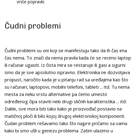
vrste popravki
Čudni problemi
Čudni problemi su oni koji se manifestuju tako da ih čas ima
čas nema. To znači da nema pravila kada će se recimo laptop
ili računar ugasiti. Iz čista mira se restaruje ili gasi a sigurni
smo da je sve apsolutno ispravno. Elektronika ne dozvoljava
propust, naročito kada je u pitanju rad sa uređajima kao što
su računari, laptopovi, mobilni telefoni, tableti ... itd. Tu nema
mesta za neku vrstu alternative pa ćemo umesto
određenog čipa staviti neki drugi sličnih karakteristika ... itd.
Dakle, sve mora biti tako kako je proizvođač postavio na
matičnoj ploči ili bilo kojoj drugoj elektronskoj komponenti.
Čudan problem rešavamo tako što najpre pričamo sa vama
kako bi smo ušli u genezu problema. Zatim ulazimo u