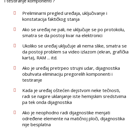
i testiranje komponenti ?
Preliminarni pregled uređaja, uključivanje i
konstatacija faktičkog stanja
Ako se uređaj ne pali, ne uključuje se po protokolu,
smatra se da postoji kvar na elektronici
Ukoliko se uređaj uključuje ali nema slike, smatra se
da postoji problem sa video izlazom (ekran, grafička
karta), RAM ... itd.
Ako je uređaj pretrpeo strujni udar, dijagnostika
obuhvata eliminaciju pregorelih komponenti i
testiranje
Kada je uređaj oštećen dejstvom neke tečnosti,
radi se najpre uklanjanje iste hemijskim sredstvima
pa tek onda dijagnostika
Ako je neophodno radi dijagnostike menjati
određene elemente na matičnoj ploči, dijagnostika
nije besplatna