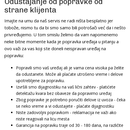
Odustajanje od popravke od
strane klijenta
Imajte na umu da naš servis ne radi ništa besplatno jer
tobože, nismo tu da bi smo samo bili potrošači već da i nešto
privređujemo. U tom smislu želimo da vam napomenemo
neke bitne momente kada je popravka uređaja u pitanju a
ovo važi za vas koji ste doneli neispravan uređaj na
popravku:
Popravili smo vaš uređaj ali je vama cena visoka pa želite
da odustanete. Može ali plaćate utrošeno vreme i delove
upotrebljene za popravku.
Izvršili smo dijagnostiku na vaš lični zahtev - platićete
detektažu kvara bez obaveze da popravimo uređaj
Zbog popravke je potrebno poručiti delove iz uvoza - čeka
se neko vreme a vi odustajete - plaćate dijagnostiku
Niste zadovoljni popravkom - reklamacija ne važi ako
niste reagovali na licu mesta
Garancija na popravku traje od 30 - 180 dana, na različite