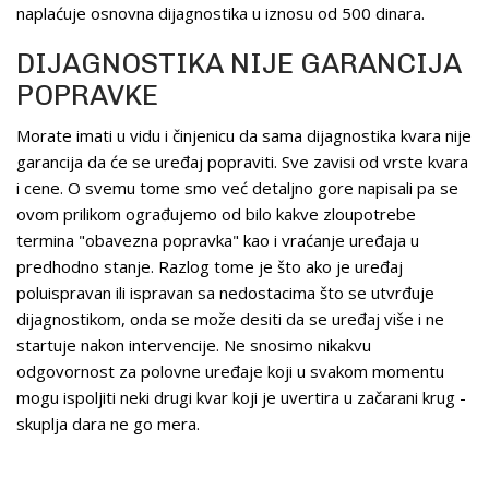
naplaćuje osnovna dijagnostika u iznosu od 500 dinara.
DIJAGNOSTIKA NIJE GARANCIJA
POPRAVKE
Morate imati u vidu i činjenicu da sama dijagnostika kvara nije
garancija da će se uređaj popraviti. Sve zavisi od vrste kvara
i cene. O svemu tome smo već detaljno gore napisali pa se
ovom prilikom ograđujemo od bilo kakve zloupotrebe
termina "obavezna popravka" kao i vraćanje uređaja u
predhodno stanje. Razlog tome je što ako je uređaj
poluispravan ili ispravan sa nedostacima što se utvrđuje
dijagnostikom, onda se može desiti da se uređaj više i ne
startuje nakon intervencije. Ne snosimo nikakvu
odgovornost za polovne uređaje koji u svakom momentu
mogu ispoljiti neki drugi kvar koji je uvertira u začarani krug -
skuplja dara ne go mera.