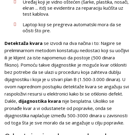
Uređaj koji je vidno oštećen (šarke, plastika, nosači,
ekran ... itd) se evidentira za reparaciju kućišta uz
test kablova.
Laptop koji se pregreva automatski mora da se
očisti što pre.
Detektaža kvara
se izvodi na dva načina i to: Najpre se
preliminarnom metodom konstatuju nedostaci koji su uočljivi
ili je klijent za iste napomenuo da postoje (500 dinara
fiksno). Pomoću takve dijagnostike je moguće kvar otkloniti
bez potrebe da se ulazi u proceduru koja zahteva dublju
dijagnostiku i koja je u stvari plan B (1.500-3.000 dinara). U
ovom naprednom postupku detektaže kvara se angažuju svi
raspoloživi resursi u elektronici kako bi se otklonio defekt.
Dakle,
dijagnostika kvara
nije besplatna. Ukoliko se
pronađe kvar a vi odustanete od popravke, onda se
dijagnostika naplaćuje između 500-3000 dinara u zavisnosti
od toga šta je sve moralo da se angažuje u cilju popravke.