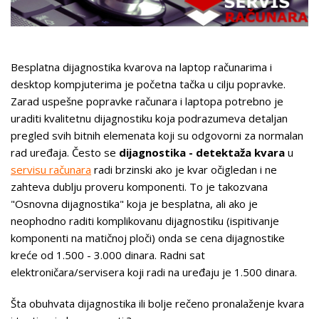
Besplatna dijagnostika kvarova na laptop računarima i
desktop kompjuterima je početna tačka u cilju popravke.
Zarad uspešne popravke računara i laptopa potrebno je
uraditi kvalitetnu dijagnostiku koja podrazumeva detaljan
pregled svih bitnih elemenata koji su odgovorni za normalan
rad uređaja. Često se
dijagnostika - detektaža kvara
u
servisu računara
radi brzinski ako je kvar očigledan i ne
zahteva dublju proveru komponenti. To je takozvana
"Osnovna dijagnostika" koja je besplatna, ali ako je
neophodno raditi komplikovanu dijagnostiku (ispitivanje
komponenti na matičnoj ploči) onda se cena dijagnostike
kreće od 1.500 - 3.000 dinara. Radni sat
elektroničara/servisera koji radi na uređaju je 1.500 dinara.
Šta obuhvata dijagnostika ili bolje rečeno pronalaženje kvara