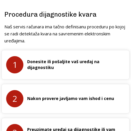
Procedura dijagnostike kvara
Naš servis računara ima tačno definisanu proceduru po kojoj
se radi detektaža kvara na savremenim elektronskim
uređajima.
Donesite ili pošaljite vaš uređaj na
1
dijagnostiku
2
Nakon provere javljamo vam ishod i cenu
Preuzimate uređaj sa dijagnostike ili vam